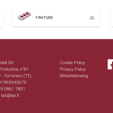
FINITURE
bili Srl
Cookie Policy
l'Industria, n°81
Privacy Policy
- Tortoreto (TE)
Whistleblowing
 01963940679
+39 0861 7831
: las@las.it