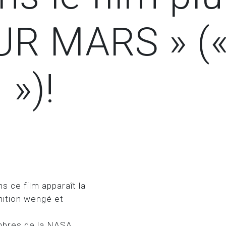
UR MARS » (
»)!
s ce film apparaît la
inition wengé et
embres de la NASA,