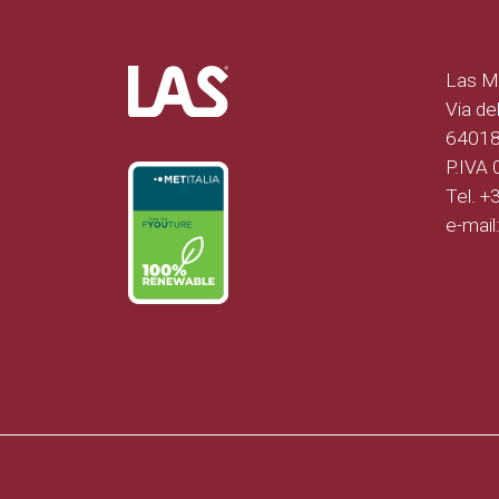
Las Mo
Via del
64018 
P.IVA
Tel. 
e-mail