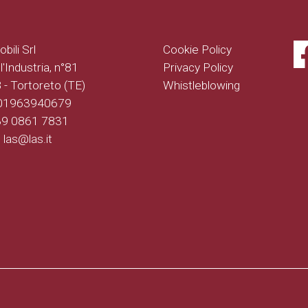
bili Srl
Cookie Policy
l'Industria, n°81
Privacy Policy
- Tortoreto (TE)
Whistleblowing
 01963940679
+39 0861 7831
: las@las.it