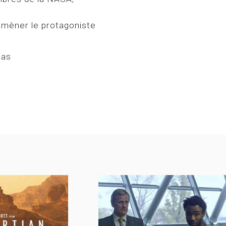
ramèner le protagoniste
las