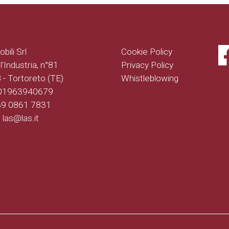
bili Srl
Cookie Policy
l'Industria, n°81
Privacy Policy
- Tortoreto (TE)
Whistleblowing
 01963940679
+39 0861 7831
: las@las.it