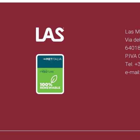
Las Mo
Via del
64018 
P.IVA
Tel. 
e-mail